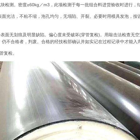
试块检测。密度≥60kg／m3，此项检测于每一批组合料进货验收时进行
表面光洁，不粘不缩，泡孔均匀，无塌陷、开裂。必要时用模具发泡，按设定
管外表面无划痕及明显缺陷。偏心度未受破坏(穿管复检)。用敲击法检查无
。仍不合格者，判废。合格的经技检部确认并如实记在过程记录中才能入
温管复检。