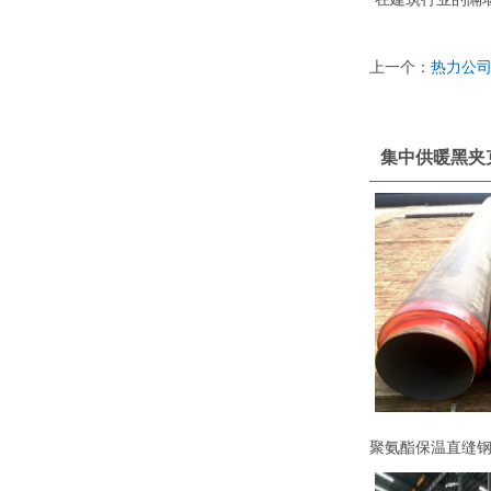
上一个：
热力公
集中供暖黑夹
聚氨酯保温直缝