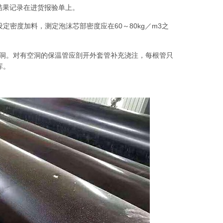
，结果记录在进货报验单上。
密度加料，测定泡沫芯部密度应在60～80kg／m3之
空洞。对有空洞的保温管应剖开外套管补充浇注，每根管只
库。