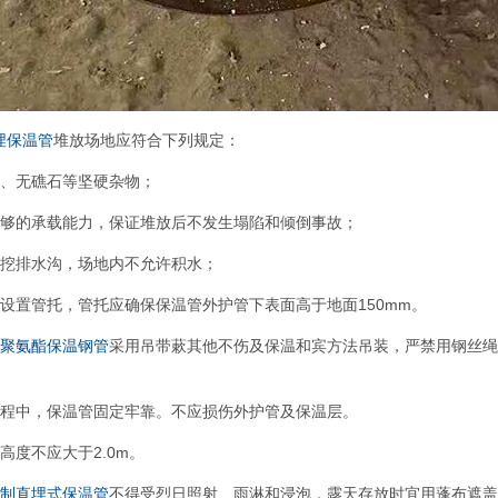
埋保温管
堆放场地应符合下列规定：
整、无礁石等坚硬杂物；
足够的承载能力，保证堆放后不发生塌陷和倾倒事故；
应挖排水沟，场地内不允许积水；
设置管托，管托应确保保温管外护管下表面高于地面150mm。
聚氨酯保温钢管
采用吊带蔌其他不伤及保温和宾方法吊装，严禁用钢丝绳
过程中，保温管固定牢靠。不应损伤外护管及保温层。
高度不应大于2.0m。
制直埋式保温管
不得受烈日照射、雨淋和浸泡，露天存放时宜用蓬布遮盖