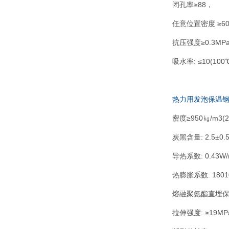
闭孔率≥88，
任意位置密度 ≥60
抗压强度≥0.3MP
吸水率: ≤10(10
热力用发泡保温
密度≥950㎏/m3(2
炭黑含量: 2.5±0
导热系数: 0.43W/
热膨胀系数: 18010
熔融聚氨酯直埋保温管指
拉伸强度: ≥19MP