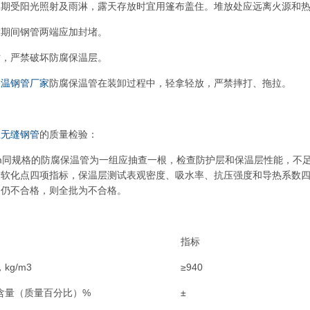
长期受阳光照射及雨淋，露天存放时宜用篷布盖住。堆放处应远离火源和
放期间钢管两端应加封堵。
时，严禁破坏防腐保温层。
保温钢管厂家
防腐保温管在装卸过程中，轻拿轻放，严禁摔打、拖拉。
温无缝钢管
的质量检验：
0m同规格的防腐保温管为一组应抽查一根，检查防护层和保温层性能，不足
软化点四项指标，保温层测试表观密度、吸水率、抗压强度和导热系数四
，仍不合格，则全批为不合格。
指标
kg/m3
≥940
含量（质量百分比）%
±