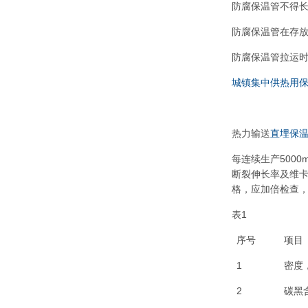
防腐保温管不得
防腐保温管在存
防腐保温管拉运
城镇集中供热用
热力输送
直埋保
每连续生产500
断裂伸长率及维卡
格，应加倍检查
表1
序号
项目
1
密度，
2
碳黑