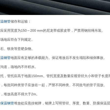
保温钢管
储存和运输：
应采用宽度为150～200 mm的尼龙带或胶皮带，严禁用钢丝绳吊装。
放场地应符合下列规定。
碎石、铁块等坚硬杂物。
保温钢管
地面应有足够的承载能力。保证堆放后不发生塌陷和倾倒事故。
水沟道，场地内不许积水。
托，管托应高于地面150mm。管托宽度及数量应视管径大小和管子长度
时，每批同种类管子应放在一起，严禁不同种类、不同批号的管子混放。
，堆放高度不得大于2m。
酯保温钢管
堆放处应悬挂铭牌，铭牌上写明管径、厚度、数量、防腐保温