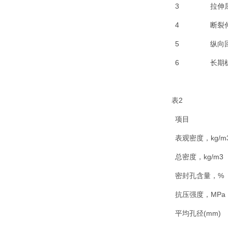
3
拉伸
4
断裂
5
纵向
6
长期
表2
项目
表观密度，kg/m
总密度，kg/m3
密封孔含量，%
抗压强度，MPa
平均孔径(mm)