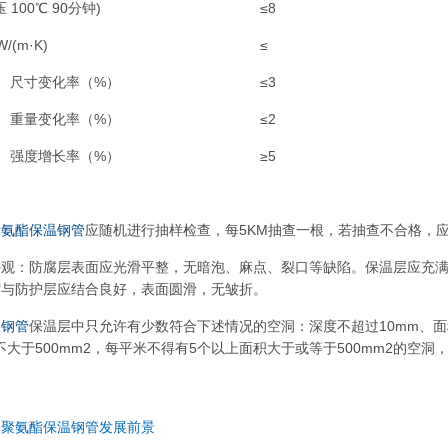
 100℃ 90分钟)
≤8
(m·K)
≤
尺寸变化率（%）
≤3
重量变化率（%）
≤2
强度增长率（%）
≥5
聚氨酯保温钢管
应随机进行抽样检查，每5KM抽查一根，若抽查不合格，
外观：防腐层表面应光滑平整，无暗泡、麻点、裂口等缺陷。保温层应充
帽与防护层应结合良好，表面圆滑，无皱折。
旋钢管
保温层中只允许有少数符合下述情况的空洞：深度不超过10mm、面积
积不大于500mm2，每平米不得有5个以上面积大于或等于500mm2的空洞
暖聚氨酯保温钢管发展前景