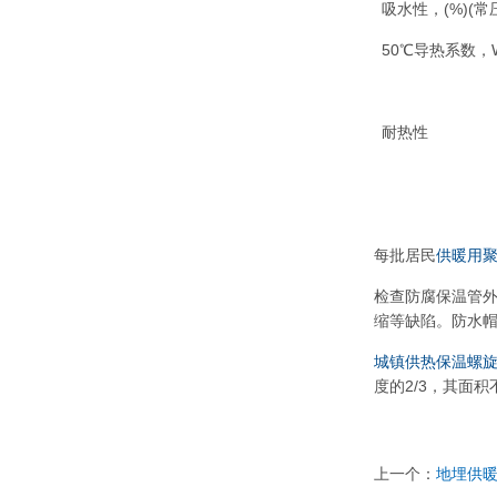
吸水性，(%)(常压
50℃导热系数，W/
耐热性
每批居民
供暖用
检查防腐保温管
缩等缺陷。防水
城镇供热保温螺
度的2/3，其面
上一个：
地埋供