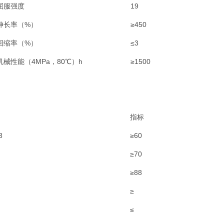
屈服强度
19
伸长率（%）
≥450
回缩率（%）
≤3
机械性能（4MPa，80℃）h
≥1500
指标
3
≥60
≥70
≥88
≥
≤