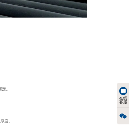
而定。
在线
客服
层厚度。