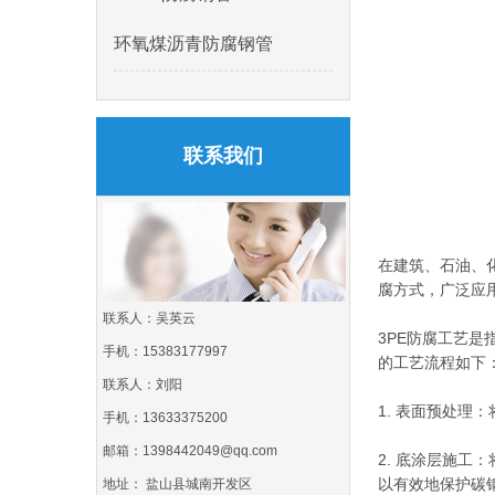
环氧煤沥青防腐钢管
联系我们
在建筑、石油、
腐方式，广泛应
联系人：吴英云
3PE防腐工艺
手机：15383177997
的工艺流程如下
联系人：刘阳
1. 表面预处
手机：13633375200
邮箱：1398442049@qq.com
2. 底涂层施
以有效地保护碳
地址： 盐山县城南开发区