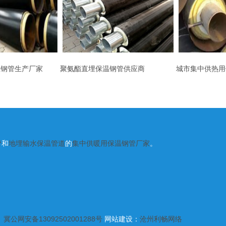
温钢管生产厂家
聚氨酯直埋保温钢管供应商
城市集中供热用
管
和
地埋输水保温管道
的
集中供暖用保温钢管厂家
。
、
冀公网安备13092502001288号
网站建设：
沧州利畅网络