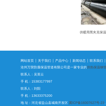
供暖用黑夹克保
网站首页
关于我们
产品中心
新闻动态
联系我们
沧州万荣防腐保温管道有限公司是一家专业的
供热保温钢
联系人：吴英云
手 机：15383177997
联系人：刘阳
手 机：13633375200
地 址：河北省盐山县城南开发区
冀ICP备16007627号-23