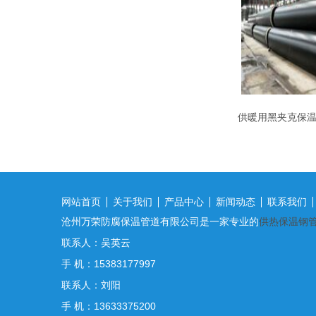
供暖用黑夹克保
网站首页
关于我们
产品中心
新闻动态
联系我们
沧州万荣防腐保温管道有限公司是一家专业的
供热保温钢
联系人：吴英云
手 机：15383177997
联系人：刘阳
手 机：13633375200