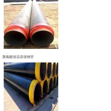
聚氨酯保温直缝钢管