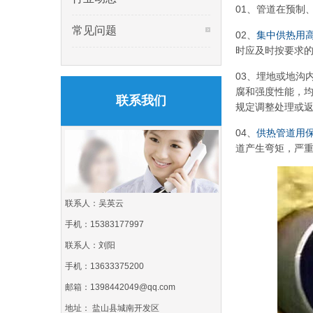
01、管道在预制
常见问题
02、
集中供热用
时应及时按要求
03、埋地或地沟
腐和强度性能，
联系我们
规定调整处理或
04、
供热管道用
道产生弯矩，严
联系人：吴英云
手机：15383177997
联系人：刘阳
手机：13633375200
邮箱：1398442049@qq.com
地址： 盐山县城南开发区