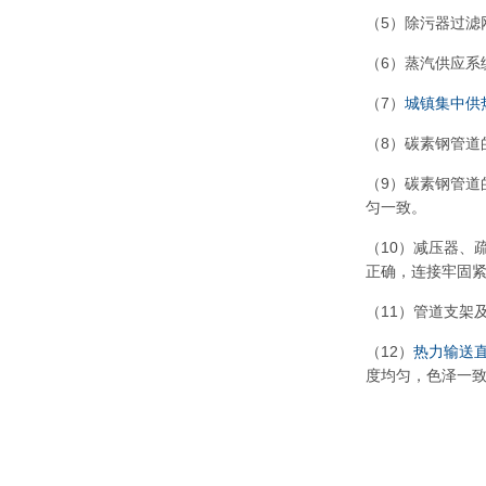
（5）除污器过滤
（6）蒸汽供应系
（7）
城镇集中供
（8）碳素钢管道
（9）碳素钢管
匀一致。
（10）减压器、
正确，连接牢固
（11）管道支架
（12）
热力输送
度均匀，色泽一