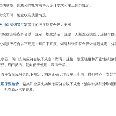
网的材质、规格和包扎方法符合设计要求和施工规范规定。
统竣工时，检查吹洗质量情况。
热用保温钢管厂家
管道的坡度应符合设计要求。
的螺纹连接应符合以下规定：螺纹清洁、规整，无断丝或缺丝，连接牢固
道的焊接应符合以下规定：焊口平直度、焊缝加强面符合设计规范规定，焊
疏水器、阀门安装应符合以下规定：型号、规格、耐压强度和严密性试验
紧密，启闭灵活，朝向便于使用，表面干净。
及管座安装应符合以下规定：构造正确，埋设平正牢固，排列整齐，支架
直埋保温钢管
、箱类和金属支架涂漆应符合以下规定：油漆种类和涂刷遍
致，无流淌及污染现象。