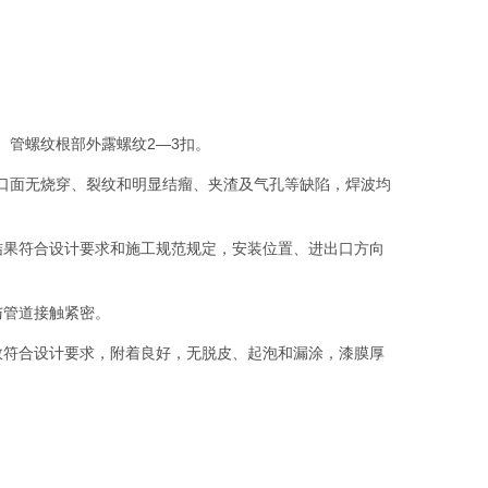
。管螺纹根部外露螺纹2—3扣。
口面无烧穿、裂纹和明显结瘤、夹渣及气孔等缺陷，焊波均
结果符合设计要求和施工规范规定，安装位置、进出口方向
与管道接触紧密。
数符合设计要求，附着良好，无脱皮、起泡和漏涂，漆膜厚