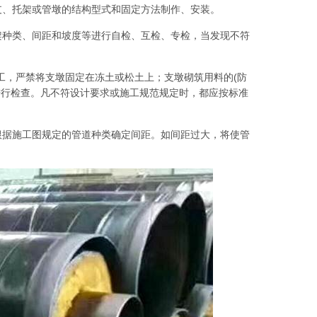
支、托架或管墩的结构型式和固定方法制作、安装。
架种类、间距和坡度等进行自检、互检、专检，当发现不符
工，严禁将支墩固定在冻土或松土上；支墩砌筑用料的(防
进行检查。凡不符设计要求或施工规范规定时，都应按标准
根据施工图规定的管道种类确定间距。如间距过大，将使管