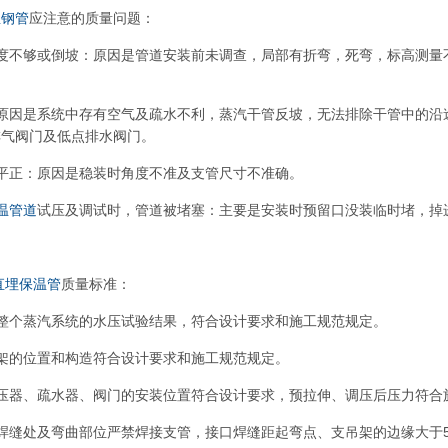
温钢管
应注意的质量问题：
坡度不够或倒坡：原因是管道安装前未调查，局部有折弯，死弯，标高测量
：原因是系统中存有空气及疏水不利，蒸汽干管反坡，无法排除干管中的沿
排气阀门及低点排水阀门。
平正：原因是稳装时角度不准及支管尺寸不准确。
温管道
试压及调试时，管道被堵塞：主要是安装时预留口没装临时堵，掉
直埋保温管
质量标准：
整个蒸汽系统的水压试验结果，符合设计要求和施工规范规定。
架的位置和构造符合设计要求和施工规范规定。
压器、疏水器、阀门的安装位置符合设计要求，预拉伸、调压后压力符合
焊缝处及弯曲部位严禁焊接支管，接口焊缝距起弯点、支吊架的边缘大于50