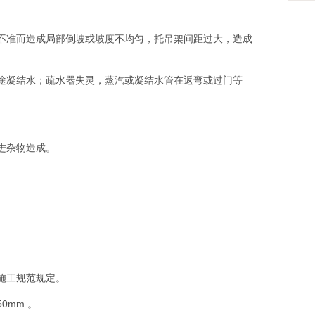
不准而造成局部倒坡或坡度不均匀，托吊架间距过大，造成
途凝结水；疏水器失灵，蒸汽或凝结水管在返弯或过门等
进杂物造成。
施工规范规定。
mm 。