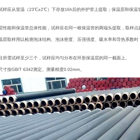
试样应从室温（23℃±2℃）下存放16h后的外护管上提取；保温层和保温管
层性能和保温管总体性能，试样应在同一根保温管的两端头提取，取样点距
保温层取样用以检测泡沫结构、泡沫密度、压强强度、吸水率和导热系数时
目所需试样至少三个，试样应均匀分布在环形保温层的同一截面上。
寸按GB/T 6342测定。测量精度0.02mm。