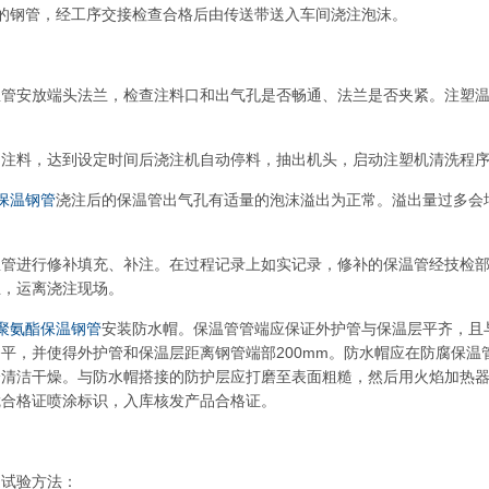
的钢管，经工序交接检查合格后由传送带送入车间浇注泡沫。
管安放端头法兰，检查注料口和出气孔是否畅通、法兰是否夹紧。注塑温度
内注料，达到设定时间后浇注机自动停料，抽出机头，启动注塑机清洗程
保温钢管
浇注后的保温管出气孔有适量的泡沫溢出为正常。溢出量过多会
温管进行修补填充、补注。在过程记录上如实记录，修补的保温管经技检
兰，运离浇注现场。
聚氨酯保温钢管
安装防水帽。保温管管端应保证外护管与保温层平齐，且
平，并使得外护管和保温层距离钢管端部200mm。防水帽应在防腐保
分清洁干燥。与防水帽搭接的防护层应打磨至表面粗糙，然后用火焰加热
凭合格证喷涂标识，入库核发产品合格证。
道
试验方法：