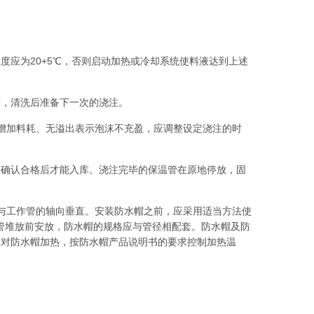
应为20+5℃，否则启动加热或冷却系统使料液达到上述
序，清洗后准备下一次的浇注。
增加料耗、无溢出表示泡沫不充盈，应调整设定浇注的时
部确认合格后才能入库。浇注完毕的保温管在原地停放，固
与工作管的轴向垂直。安装防水帽之前，应采用适当方法使
温管堆放前安放，防水帽的规格应与管径相配套。防水帽及防
器对防水帽加热，按防水帽产品说明书的要求控制加热温