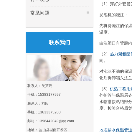
（1）穿好外套管
常见问题
发泡机的浇注：
先将待浇注的保温
温度。
联系我们
由注塑口向管腔
（2）
热力聚氨酯
间。
对泡沫不满的保
化后拆卸端头法
联系人：吴英云
（3）
供热工程用
手机：15383177997
外护管与保温层齐
水帽搭接粘结部
联系人：刘阳
度。检验合格后
手机：13633375200
邮箱：1398442049@qq.com
地埋输水保温管
地址： 盐山县城南开发区