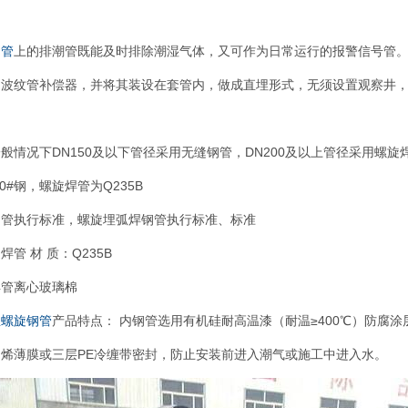
钢管
上的排潮管既能及时排除潮湿气体，又可作为日常运行的报警信号管
用波纹管补偿器，并将其装设在套管内，做成直埋形式，无须设置观察井
般情况下DN150及以下管径采用无缝钢管，DN200及以上管径采用螺旋
0#钢，螺旋焊管为Q235B
钢管执行标准，螺旋埋弧焊钢管执行标准、标准
管 材 质：Q235B
焊管离心玻璃棉
温螺旋钢管
产品特点： 内钢管选用有机硅耐高温漆（耐温≥400℃）防腐
烯薄膜或三层PE冷缠带密封，防止安装前进入潮气或施工中进入水。