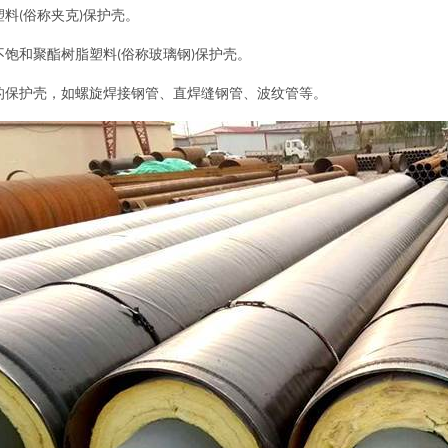
塑料
俗称夹克
保护壳。
(
)
不饱和聚酯树脂塑料
俗称玻璃钢
保护壳。
(
)
的保护壳，如螺旋焊接钢管、直焊缝钢管、波纹管等。